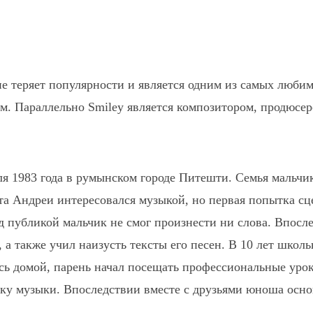
Pinterest
WhatsApp
 не теряет популярности и является одним из самых люб
м. Параллельно Smiley является композитором, продюсер
я 1983 года в румынском городе Питешти. Семья мальчи
та Андреи интересовался музыкой, но первая попытка сц
ред публикой мальчик не смог произнести ни слова. Впо
а также учил наизусть тексты его песен. В 10 лет школьн
сь домой, парень начал посещать профессиональные уро
тку музыки. Впоследствии вместе с друзьями юноша осн