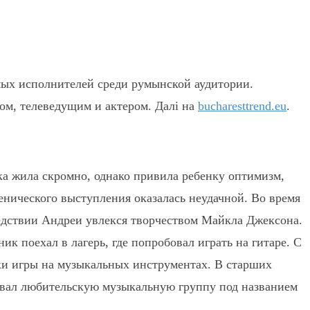
имых исполнителей среди румынской аудитории.
ом, телеведущим и актером. Далі на
bucharesttrend.eu
.
ка жила скромно, однако привила ребенку оптимизм,
енического выступления оказалась неудачной. Во время
следствии Андреи увлекся творчеством Майкла Джексона.
ик поехал в лагерь, где попробовал играть на гитаре. С
ки игры на музыкальных инструментах. В старших
овал любительскую музыкальную группу под названием