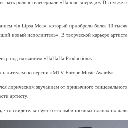
сыграть роль в телесериале «На шаг впереди». В том же 
нием «In Lipsa Mea», который приобрели более 10 тысяч
ий новый исполнитель». В творческой карьере артиста б
ентр под названием «HaHaHa Production».
полнителем по версии «MTV Europe Music Awards».
лся лирическим звучанием от привычного танцевального 
сти артисту.
и, что свидетельствует о его амбициозных планах по да